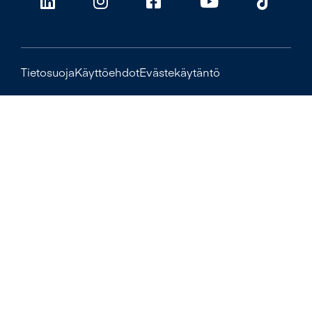
Tietosuoja
Käyttöehdot
Evästekäytäntö