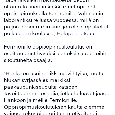
ottamatta suoritin kaikki muut opinnot
oppisopimuksella Fermionilla. Valmistuin
laborantiksi reilussa vuodessa, mikä on
paljon nopeammin kuin jos olisin opiskellut
pelkästään koulussa”, Holappa toteaa.
Fermionille oppisopimuskoulutus on
osoittautunut hyväksi keinoksi saada töihin
sitoutuneita osaajia.
”Hanko on asuinpaikkana viihtyisä, mutta
hiukan syrjässä esimerkiksi
pääkaupunkiseudulta katsoen.
Tavoittelemme osaajia, jotka haluavat jäädä
Hankoon ja meille Fermionille.
Oppisopimuskoulutuksen kautta olemme
voineet rekrytoida erittäin motivoituneita,