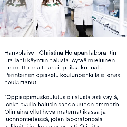
Hankolaisen
Christina Holapan
laborantin
ura lähti käyntiin halusta löytää mieluinen
ammatti omalta asuinpaikkakunnalta.
Perinteinen opiskelu koulunpenkillä ei enää
houkuttanut.
”Oppisopimuskoulutus oli alusta asti väylä,
jonka avulla halusin saada uuden ammatin.
Olin aina ollut hyvä matematiikassa ja
luonnontieteissä, joten laboratorioala
valikoitui joukosta nopeasti. Otin itse