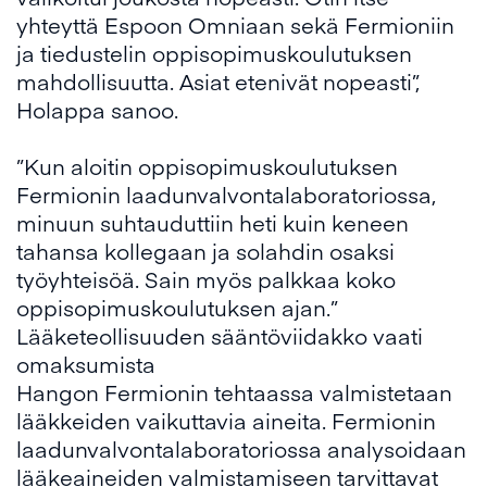
yhteyttä Espoon Omniaan sekä Fermioniin
ja tiedustelin oppisopimuskoulutuksen
mahdollisuutta. Asiat etenivät nopeasti”,
Holappa sanoo.
”Kun aloitin oppisopimuskoulutuksen
Fermionin laadunvalvontalaboratoriossa,
minuun suhtauduttiin heti kuin keneen
tahansa kollegaan ja solahdin osaksi
työyhteisöä. Sain myös palkkaa koko
oppisopimuskoulutuksen ajan.”
Lääketeollisuuden sääntöviidakko vaati
omaksumista
Hangon Fermionin tehtaassa valmistetaan
lääkkeiden vaikuttavia aineita. Fermionin
laadunvalvontalaboratoriossa analysoidaan
lääkeaineiden valmistamiseen tarvittavat