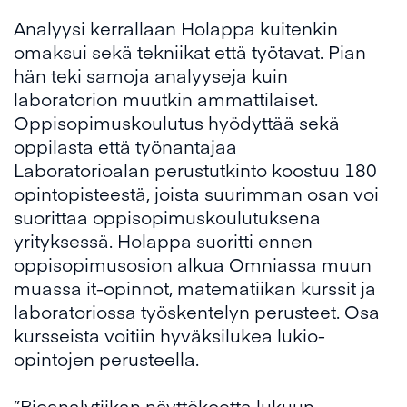
Analyysi kerrallaan Holappa kuitenkin
omaksui sekä tekniikat että työtavat. Pian
hän teki samoja analyyseja kuin
laboratorion muutkin ammattilaiset.
Oppisopimuskoulutus hyödyttää sekä
oppilasta että työnantajaa
Laboratorioalan perustutkinto koostuu 180
opintopisteestä, joista suurimman osan voi
suorittaa oppisopimuskoulutuksena
yrityksessä. Holappa suoritti ennen
oppisopimusosion alkua Omniassa muun
muassa it-opinnot, matematiikan kurssit ja
laboratoriossa työskentelyn perusteet. Osa
kursseista voitiin hyväksilukea lukio-
opintojen perusteella.
”Bioanalytiikan näyttökoetta lukuun