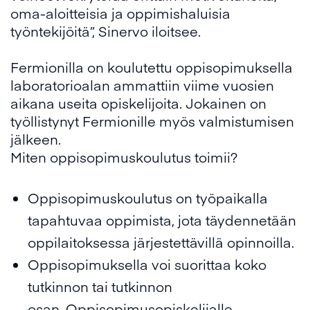
oma-aloitteisia ja oppimishaluisia
työntekijöitä”, Sinervo iloitsee.
Fermionilla on koulutettu oppisopimuksella
laboratorioalan ammattiin viime vuosien
aikana useita opiskelijoita. Jokainen on
työllistynyt Fermionille myös valmistumisen
jälkeen.
Miten oppisopimuskoulutus toimii?
Oppisopimuskoulutus on työpaikalla
tapahtuvaa oppimista, jota täydennetään
oppilaitoksessa järjestettävillä opinnoilla.
Oppisopimuksella voi suorittaa koko
tutkinnon tai tutkinnon
osan. Oppisopimusopiskelijalle