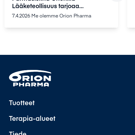
Lääketeollisuus tarjoaa
farmasisteille ...
7.4.2026
Me olemme Orion Pharma
Tuotteet
Terapia-alueet
Tiede