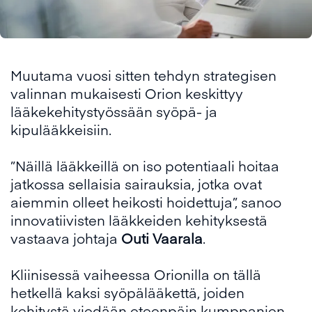
Muutama vuosi sitten tehdyn strategisen
valinnan mukaisesti Orion keskittyy
lääkekehitystyössään syöpä- ja
kipulääkkeisiin.
”Näillä lääkkeillä on iso potentiaali hoitaa
jatkossa sellaisia sairauksia, jotka ovat
aiemmin olleet heikosti hoidettuja”, sanoo
innovatiivisten lääkkeiden kehityksestä
vastaava johtaja
Outi Vaarala
.
Kliinisessä vaiheessa Orionilla on tällä
hetkellä kaksi syöpälääkettä, joiden
kehitystä viedään eteenpäin kumppanien