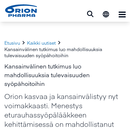
Ava


Etusivu
Kaikki uutiset
Kansainvälinen tutkimus luo mahdollisuuksia
tulevaisuuden syöpähoitoihin
Kansainvälinen tutkimus luo
mahdollisuuksia tulevaisuuden
syöpähoitoihin
Orion kasvaa ja kansainvälistyy nyt
voimakkaasti. Menestys
eturauhassyöpälääkkeen
kehittämisessä on mahdollistanut