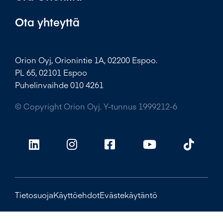
Ota yhteyttä
Orion Oyj, Orionintie 1A, 02200 Espoo.
PL 65, 02101 Espoo
Puhelinvaihde 010 4261
© Copyright Orion Oyj. Y-tunnus 1999212-6
Tietosuoja
Käyttöehdot
Evästekäytäntö