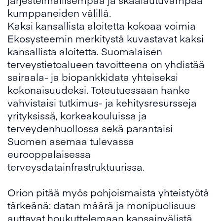
kumppaneiden välillä.
Kaksi kansallista aloitetta kokoaa voimia
Ekosysteemin merkitystä kuvastavat kaksi
kansallista aloitetta. Suomalaisen
terveystietoalueen tavoitteena on yhdistää
sairaala- ja biopankkidata yhteiseksi
kokonaisuudeksi. Toteutuessaan hanke
vahvistaisi tutkimus- ja kehitysresursseja
yrityksissä, korkeakouluissa ja
terveydenhuollossa sekä parantaisi
Suomen asemaa tulevassa
eurooppalaisessa
terveysdatainfrastruktuurissa.
Orion pitää myös pohjoismaista yhteistyötä
tärkeänä: datan määrä ja monipuolisuus
auttavat houkuttelemaan kansainvälistä