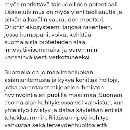
myös merkittävä taloudellinen potentiaali.
Lääketutkimus on myös vientiteollisuutta ja
pitkän aikavälin vaurauden moottori.
Orionin ekosysteemi tarjoaa rakenteen,
jossa kumppanit voivat kehittää
suomalaista biotieteiden alaa
innovatiivisemmaksi ja paremmin
kansainvälisesti verkottuneeksi.
Suomella on jo maailmanluokan
asiantuntemusta ja kykyä kehittää hoitoja,
jotka parantavat miljoonien ihmisten
hyvinvointia eri puolilla maailmaa. Suomen
asema alan kehityksessä voi vahvistua, kun
yhteistyö tiivistyy ja dataa käytetään entistä
tehokkaammin. Riittävän ripeä kehitys
vahvistaa sekä terveydenhuoltoa että