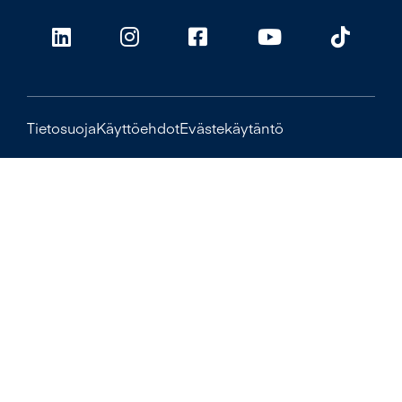
Tietosuoja
Käyttöehdot
Evästekäytäntö