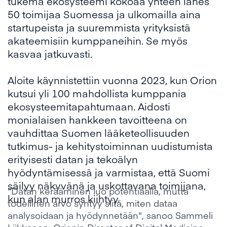
tukema ekosysteemi kokoaa yhteen lähes
50 toimijaa Suomessa ja ulkomailla aina
startupeista ja suuremmista yrityksistä
akateemisiin kumppaneihin. Se myös
kasvaa jatkuvasti.
Aloite käynnistettiin vuonna 2023, kun Orion
kutsui yli 100 mahdollista kumppania
ekosysteemitapahtumaan. Aidosti
monialaisen hankkeen tavoitteena on
vauhdittaa Suomen lääketeollisuuden
tutkimus- ja kehitystoiminnan uudistumista
erityisesti datan ja tekoälyn
hyödyntämisessä ja varmistaa, että Suomi
säilyy näkyvänä ja uskottavana toimijana,
"Datan kerääminen luo potentiaalia, mutta
kun alan murros kiihtyy.
todellinen arvo syntyy siitä, miten dataa
analysoidaan ja hyödynnetään", sanoo Sammeli