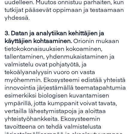
uudelleen. Muutos onnistuu parhaiten, kun
tutkijat pääsevät oppimaan ja testaamaan
yhdessä.
3. Datan ja analytiikan kehittäjien ja
käyttäjien kohtaaminen.
Orionin mukaan
tietokokonaisuuksien kokoaminen,
tallentaminen, yhdenmukaistaminen ja
valmistelu ovat pohjatyötä, ja
tekoälyanalyysin vuoro on vasta
myöhemmin. Ekosysteemi edistää yhteistä
innovointia järjestämällä teematapahtumia
esimerkiksi biologisen kuvantamisen
ympärillä, jotta kumppanit voivat tavata,
vertailla lähestymistapoja ja aloittaa
yhteistyöhankkeita. Ekosysteemin
tavoitteena on tehdä valmistelusta
järjestelmällisempää ja skaalautuvampaa