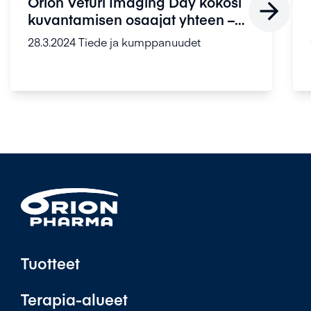
Orion Veturi Imaging Day kokosi

kuvantamisen osaajat yhteen –
Lä...
28.3.2024
Tiede ja kumppanuudet
Tuotteet
Terapia-alueet