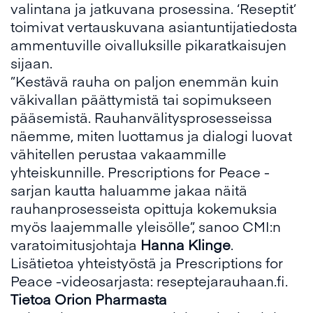
valintana ja jatkuvana prosessina. ‘Reseptit’
toimivat vertauskuvana asiantuntijatiedosta
ammentuville oivalluksille pikaratkaisujen
sijaan.
”Kestävä rauha on paljon enemmän kuin
väkivallan päättymistä tai sopimukseen
pääsemistä. Rauhanvälitysprosesseissa
näemme, miten luottamus ja dialogi luovat
vähitellen perustaa vakaammille
yhteiskunnille. Prescriptions for Peace -
sarjan kautta haluamme jakaa näitä
rauhanprosesseista opittuja kokemuksia
myös laajemmalle yleisölle”, sanoo CMI:n
varatoimitusjohtaja
Hanna Klinge
.
Lisätietoa yhteistyöstä ja Prescriptions for
Peace -videosarjasta:
reseptejarauhaan.fi
.
Tietoa Orion Pharmasta