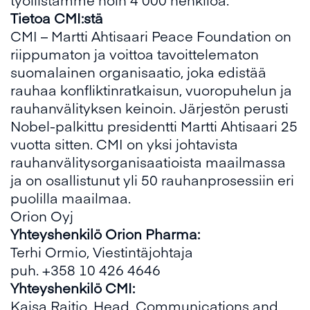
Tietoa CMI:stä
CMI – Martti Ahtisaari Peace Foundation on
riippumaton ja voittoa tavoittelematon
suomalainen organisaatio, joka edistää
rauhaa konfliktinratkaisun, vuoropuhelun ja
rauhanvälityksen keinoin. Järjestön perusti
Nobel-palkittu presidentti Martti Ahtisaari 25
vuotta sitten. CMI on yksi johtavista
rauhanvälitysorganisaatioista maailmassa
ja on osallistunut yli 50 rauhanprosessiin eri
puolilla maailmaa.
Orion Oyj
Yhteyshenkilö Orion Pharma:
Terhi Ormio, Viestintäjohtaja
puh. +358 10 426 4646
Yhteyshenkilö CMI:
Kaisa Raitio, Head, Communications and