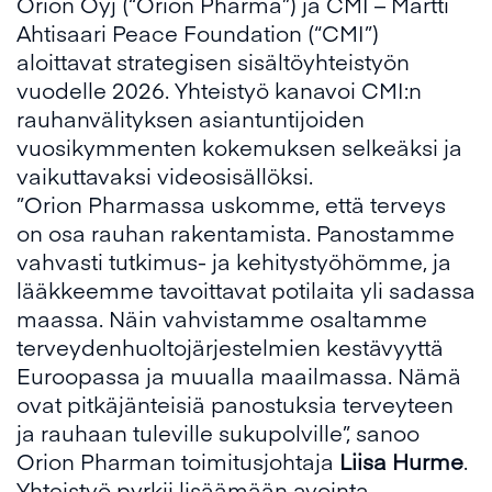
Orion Oyj (“Orion Pharma”) ja CMI – Martti
Ahtisaari Peace Foundation (“CMI”)
aloittavat strategisen sisältöyhteistyön
vuodelle 2026. Yhteistyö kanavoi CMI:n
rauhanvälityksen asiantuntijoiden
vuosikymmenten kokemuksen selkeäksi ja
vaikuttavaksi videosisällöksi.
”Orion Pharmassa uskomme, että terveys
on osa rauhan rakentamista. Panostamme
vahvasti tutkimus- ja kehitystyöhömme, ja
lääkkeemme tavoittavat potilaita yli sadassa
maassa. Näin vahvistamme osaltamme
terveydenhuoltojärjestelmien kestävyyttä
Euroopassa ja muualla maailmassa. Nämä
ovat pitkäjänteisiä panostuksia terveyteen
ja rauhaan tuleville sukupolville”, sanoo
Orion Pharman toimitusjohtaja
Liisa Hurme
.
Yhteistyö pyrkii lisäämään avointa