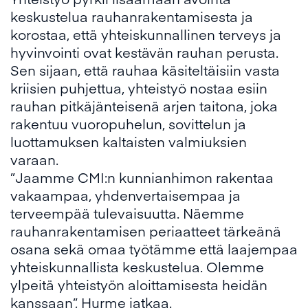
keskustelua rauhanrakentamisesta ja
korostaa, että yhteiskunnallinen terveys ja
hyvinvointi ovat kestävän rauhan perusta.
Sen sijaan, että rauhaa käsiteltäisiin vasta
kriisien puhjettua, yhteistyö nostaa esiin
rauhan pitkäjänteisenä arjen taitona, joka
rakentuu vuoropuhelun, sovittelun ja
luottamuksen kaltaisten valmiuksien
varaan.
”Jaamme CMI:n kunnianhimon rakentaa
vakaampaa, yhdenvertaisempaa ja
terveempää tulevaisuutta. Näemme
rauhanrakentamisen periaatteet tärkeänä
osana sekä omaa työtämme että laajempaa
yhteiskunnallista keskustelua. Olemme
ylpeitä yhteistyön aloittamisesta heidän
kanssaan”, Hurme jatkaa.