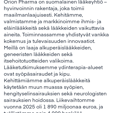
Orion Pharma on suomalainen lääkeyhtiö –
hyvinvoinnin rakentaja, joka toimii
maailmanlaajuisesti. Kehitämme,
valmistamme ja markkinoimme ihmis- ja
eläinlääkkeitä sekä lääkkeiden vaikuttavia
aineita. Toiminnassamme yhdistyvät vankka
kokemus ja tulevaisuuden innovaatiot.
Meillä on laaja alkuperäislääkkeiden,
geneeristen lääkkeiden sekä
itsehoitotuotteiden valikoima.
Lääketutkimuksemme ydinterapia-alueet
ovat syöpäsairaudet ja kipu.
Kehittämiämme alkuperäislääkkeitä
käytetään muun muassa syöpien,
hengityselinsairauksien sekä neurologisten
sairauksien hoidossa. Liikevaihtomme
vuonna 2025 oli 1 890 miljoonaa euroa, ja
työllistämme noin 4 000 henkilöä.