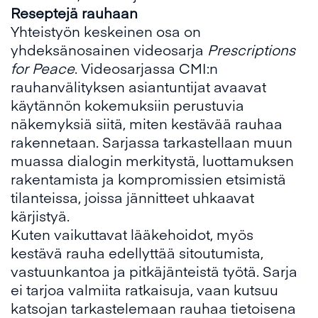
Reseptejä rauhaan
Yhteistyön keskeinen osa on
yhdeksänosainen videosarja
Prescriptions
for Peace
. Videosarjassa CMI:n
rauhanvälityksen asiantuntijat avaavat
käytännön kokemuksiin perustuvia
näkemyksiä siitä, miten kestävää rauhaa
rakennetaan. Sarjassa tarkastellaan muun
muassa dialogin merkitystä, luottamuksen
rakentamista ja kompromissien etsimistä
tilanteissa, joissa jännitteet uhkaavat
kärjistyä.
Kuten vaikuttavat lääkehoidot, myös
kestävä rauha edellyttää sitoutumista,
vastuunkantoa ja pitkäjänteistä työtä. Sarja
ei tarjoa valmiita ratkaisuja, vaan kutsuu
katsojan tarkastelemaan rauhaa tietoisena