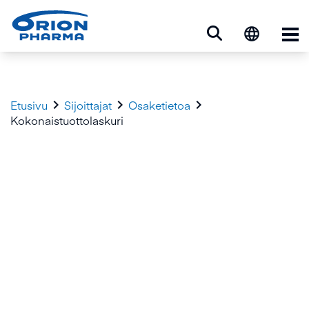
Ava



Etusivu
Sijoittajat
Osaketietoa
Kokonaistuottolaskuri