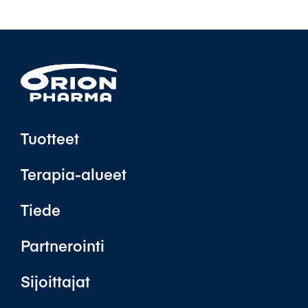
Orion Oyj on jakanut A- ja B-osakkeilleen
pääomanpalautuksia vuosina 2010, 2011 ja
2012.
Verohallinto on laatinut verkkosivuilleen
pääomanpalautusten verotuksesta kattavan
ohjeen henkilöasiakkaille. Ohjeissa mm.
kerrotaan, kuinka pääomanpalautukset
vaikuttavat luovutusvoiton tai -tappion
Tuotteet
määrään siinä vaiheessa, kun osake
myydään.
Terapia-alueet
Orionin osakkeenomistajia kehotetaan
tutustumaan verohallinnon ohjeisiin sekä
Tiede
tarvittaessa olemaan suoraan yhteydessä
lähimpään verotoimistoon.
Partnerointi
Linkit verohallinnon ohjeisiin:
Pääomanpalautuksen vaikutus osakkeen
Sijoittajat
hankintamenoon
Arvopaperien luovutusten verotus