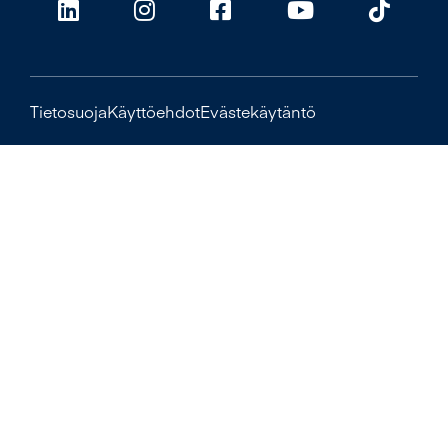
Tietosuoja
Käyttöehdot
Evästekäytäntö