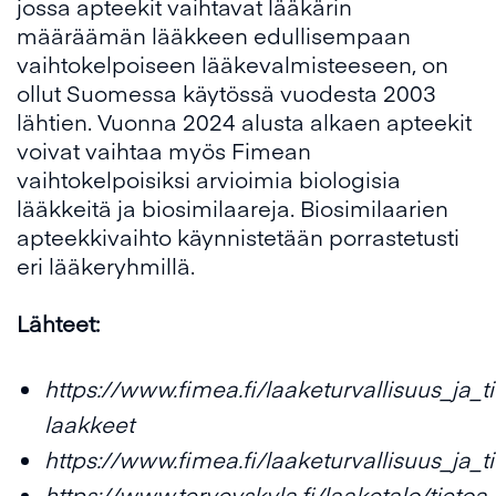
jossa apteekit vaihtavat lääkärin
määräämän lääkkeen edullisempaan
vaihtokelpoiseen lääkevalmisteeseen, on
ollut Suomessa käytössä vuodesta 2003
lähtien. Vuonna 2024 alusta alkaen apteekit
voivat vaihtaa myös Fimean
vaihtokelpoisiksi arvioimia biologisia
lääkkeitä ja biosimilaareja. Biosimilaarien
apteekkivaihto käynnistetään porrastetusti
eri lääkeryhmillä.
Lähteet:
https://www.fimea.fi/laaketurvallisuus_ja_ti
laakkeet
https://www.fimea.fi/laaketurvallisuus_ja_ti
https://www.terveyskyla.fi/laaketalo/tietoa-