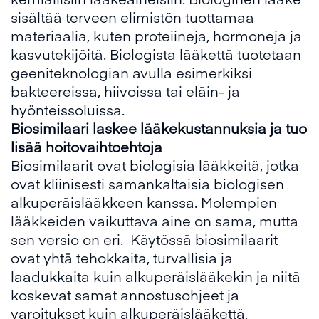
sisältää terveen elimistön tuottamaa
materiaalia, kuten proteiineja, hormoneja ja
kasvutekijöitä. Biologista lääkettä tuotetaan
geeniteknologian avulla esimerkiksi
bakteereissa, hiivoissa tai eläin- ja
hyönteissoluissa.
Biosimilaari laskee lääkekustannuksia ja tuo
lisää hoitovaihtoehtoja
Biosimilaarit ovat biologisia lääkkeitä, jotka
ovat kliinisesti samankaltaisia biologisen
alkuperäislääkkeen kanssa. Molempien
lääkkeiden vaikuttava aine on sama, mutta
sen versio on eri. Käytössä biosimilaarit
ovat yhtä tehokkaita, turvallisia ja
laadukkaita kuin alkuperäislääkekin ja niitä
koskevat samat annostusohjeet ja
varoitukset kuin alkuperäislääkettä.