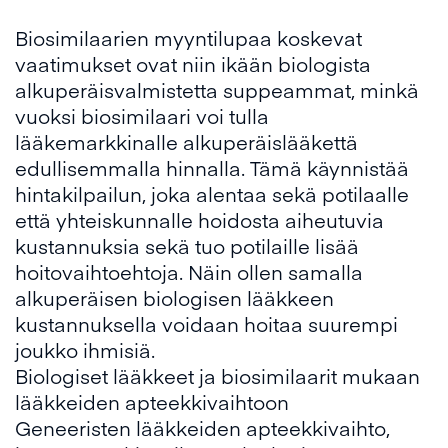
Biosimilaarien myyntilupaa koskevat
vaatimukset ovat niin ikään biologista
alkuperäisvalmistetta suppeammat, minkä
vuoksi biosimilaari voi tulla
lääkemarkkinalle alkuperäislääkettä
edullisemmalla hinnalla. Tämä käynnistää
hintakilpailun, joka alentaa sekä potilaalle
että yhteiskunnalle hoidosta aiheutuvia
kustannuksia sekä tuo potilaille lisää
hoitovaihtoehtoja. Näin ollen samalla
alkuperäisen biologisen lääkkeen
kustannuksella voidaan hoitaa suurempi
joukko ihmisiä.
Biologiset lääkkeet ja biosimilaarit mukaan
lääkkeiden apteekkivaihtoon
Geneeristen lääkkeiden apteekkivaihto,