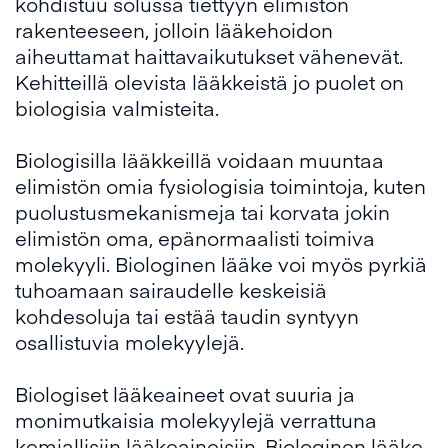
kohdistuu solussa tiettyyn elimistön
rakenteeseen, jolloin lääkehoidon
aiheuttamat haittavaikutukset vähenevät.
Kehitteillä olevista lääkkeistä jo puolet on
biologisia valmisteita.
Biologisilla lääkkeillä voidaan muuntaa
elimistön omia fysiologisia toimintoja, kuten
puolustusmekanismeja tai korvata jokin
elimistön oma, epänormaalisti toimiva
molekyyli. Biologinen lääke voi myös pyrkiä
tuhoamaan sairaudelle keskeisiä
kohdesoluja tai estää taudin syntyyn
osallistuvia molekyylejä.
Biologiset lääkeaineet ovat suuria ja
monimutkaisia molekyylejä verrattuna
kemiallisiin lääkeaineisiin. Biologinen lääke