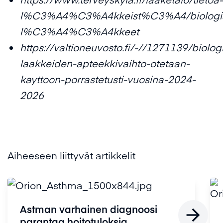
l%C3%A4%C3%A4kkeist%C3%A4/biologis
l%C3%A4%C3%A4kkeet
https://valtioneuvosto.fi/-//1271139/biolog
laakkeiden-apteekkivaihto-otetaan-
kayttoon-porrastetusti-vuosina-2024-
2026
Aiheeseen liittyvät artikkelit
Astman varhainen diagnoosi

parantaa hoitotuloksia