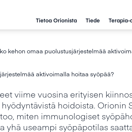
Tietoa Orionista
Tiede
Terapia-
ko kehon omaa puolustusjärjestelmää aktivoim
ärjestelmää aktivoimalla hoitaa syöpää?
leet viime vuosina erityisen kiinn
yödyntävistä hoidoista. Orionin S
rtoo, miten immunologiset syöpäho
a yhä useampi syöpäpotilas saattaa