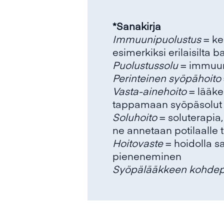
*Sanakirja
Immuunipuolustus
= ke
esimerkiksi erilaisilta ba
Puolustussolu
= immuun
Perinteinen syöpähoito
Vasta-ainehoito
= lääke
tappamaan syöpäsolut
Soluhoito
= soluterapia
ne annetaan potilaalle 
Hoitovaste
= hoidolla s
pieneneminen
Syöpälääkkeen kohdepr