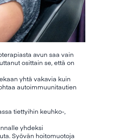
oterapiasta avun saa vain
ttanut osittain se, että on
 olekaan yhtä vakavia kuin
 johtaa autoimmuunitautien
a tiettyihin keuhko-,
innalle yhdeksi
muuta. Syövän hoitomuotoja