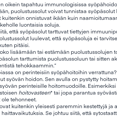
ten oikein tapahtuu immunologisissa syöpähoido
n, puolustussolut voivat tunnistaa syöpäsolut keh
t kuitenkin onnistuvat ikään kuin naamioitumaan 
keholle luontaisia soluja.
ä, että syöpäsolut tarttuvat tiettyjen immuuni
ustussolut luulevat, että syöpäsoluja ei tarvitse 
uten pitäisi.
oko lisäämään tai estämään puolustussolujen 
päsolun tarttumista puolustussoluun tai sitten ak
 entistä tehokkaammin.”
assa on perinteisiin syöpähoitoihin verrattuna?
 syövän hoidon. Sen avulla on pystytty hoitamaa
syövän perinteisille hoitomuodoille. Esimerkik
estoisen
hoitovasteen
* tai jopa parantua syöväs
 ole tehonneet.
at kuitenkin yleisesti paremmin kestettyjä ja a
aittavaikutuksia. Se johtuu siitä, että sytostaa