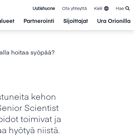
Uutishuone
Ota yhteyttä
Kieli
Hae
alueet
Partnerointi
Sijoittajat
Ura Orionilla
alla hoitaa syöpää?
ostuneita kehon
enior Scientist
idot toimivat ja
 hyötyä niistä.