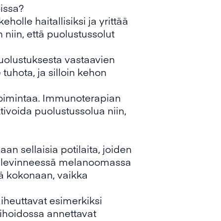
issa?
olle haitallisiksi ja yrittää
niin, että puolustussolut
puolustuksesta vastaavien
tuhota, ja silloin kehon
toimintaa. Immunoterapian
tivoida puolustussolua niin,
n sellaisia potilaita, joiden
si levinneessä melanoomassa
tä kokonaan, vaikka
iheuttavat esimerkiksi
ttihoidossa annettavat