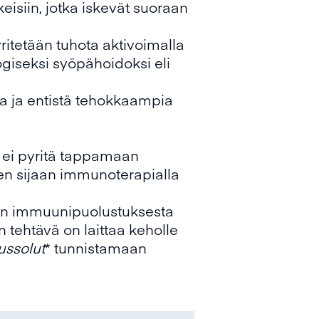
eisiin, jotka iskevät suoraan
ritetään tuhota aktivoimalla
iseksi syöpähoidoksi eli
ia ja entistä tehokkaampia
 ei pyritä tappamaan
Sen sijaan immunoterapialla
en immuunipuolustuksesta
n tehtävä on laittaa keholle
ussolut
* tunnistamaan