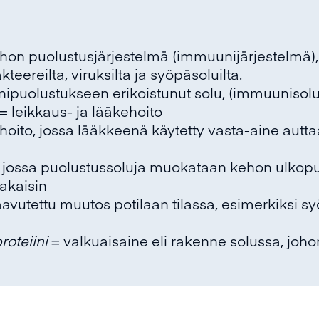
hon puolustusjärjestelmä (immuunijärjestelmä),
kteereilta, viruksilta ja syöpäsoluilta.
ipuolustukseen erikoistunut solu, (immuunisolu
= leikkaus- ja lääkehoito
hoito, jossa lääkkeenä käytetty vasta-aine aut
, jossa puolustussoluja muokataan kehon ulkopu
takaisin
aavutettu muutos potilaan tilassa, esimerkiksi
oteiini
= valkuaisaine eli rakenne solussa, joh