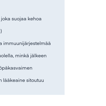
 joka suojaa kehoa
)
taa immuunijärjestelmää
olella, minkä jälkeen
 syöpäkasvaimen
on lääkeaine sitoutuu