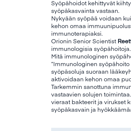
Syöpähoidot kehittyvät kiihty
syöpäkasvainta vastaan.
Nykyään syöpää voidaan kuite
kehon omaa immuunipuolustus
immunoterapiaksi.
Orionin Senior Scientist
Reet
immunologisia syöpähoitoja.
Mitä immunologinen syöpähoit
”Immunologinen syöpähoito e
syöpäsoluja suoraan lääkeyh
aktivoidaan kehon omaa puol
Tarkemmin sanottuna immuno
vastaavien solujen toimintaa. 
vieraat bakteerit ja virukset
syöpäkasvain ja hyökkäämää