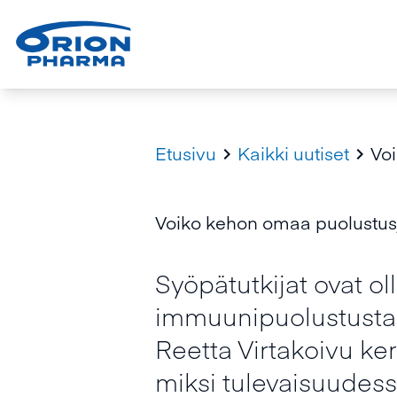
Etusivu
Kaikki uutiset
Voi


Voiko kehon omaa puolustusj
Syöpätutkijat ovat ol
immuunipuolustusta h
Reetta Virtakoivu ke
miksi tulevaisuudess