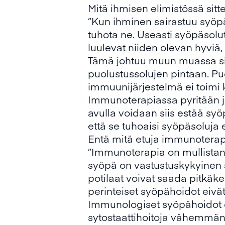
Mitä ihmisen elimistössä sit
”Kun ihminen sairastuu syöpää
tuhota ne. Useasti syöpäsolu
luulevat niiden olevan hyviä, 
Tämä johtuu muun muassa siit
puolustussolujen pintaan. Puol
immuunijärjestelmä ei toimi k
Immunoterapiassa pyritään j
avulla voidaan siis estää syö
että se tuhoaisi syöpäsoluja
Entä mitä etuja immunoterapi
”Immunoterapia on mullistanut
syöpä on vastustuskykyinen 
potilaat voivat saada pitkäk
perinteiset syöpähoidot eivät
Immunologiset syöpähoidot ov
sytostaattihoitoja vähemmän h