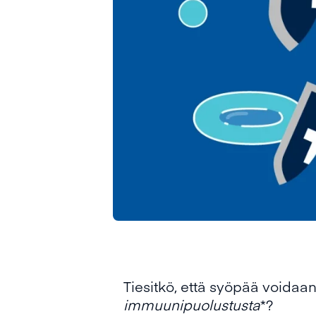
Tiesitkö, että syöpää voida
immuunipuolustusta
*?