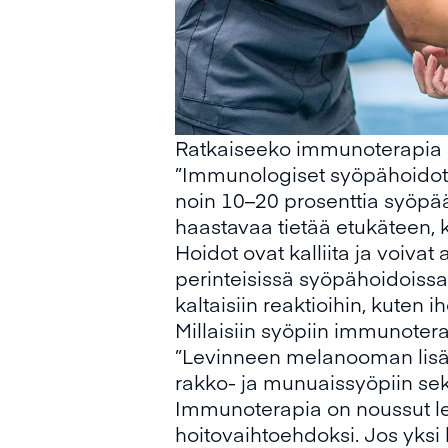
Ratkaiseeko immunoterapia s
”Immunologiset syöpähoidot e
noin 10–20 prosenttia syöpää s
haastavaa tietää etukäteen, k
Hoidot ovat kalliita ja voivat
perinteisissä syöpähoidoiss
kaltaisiin reaktioihin, kuten i
Millaisiin syöpiin immunotera
”Levinneen melanooman lisä
rakko- ja munuaissyöpiin sek
Immunoterapia on noussut lei
hoitovaihtoehdoksi. Jos yksi