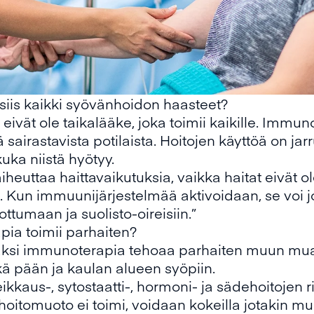
iis kaikki syövänhoidon haasteet?
ivät ole taikalääke, joka toimii kaikille. Immun
airastavista potilaista. Hoitojen käyttöä on jarru
uka niistä hyötyy.
 aiheuttaa haittavaikutuksia, vaikka haitat eivät
a. Kun immuunijärjestelmää aktivoidaan, se voi
hottumaan ja suolisto-oireisiin.”
pia toimii parhaiten?
ksi immunoterapia tehoaa parhaiten muun muass
ä pään ja kaulan alueen syöpiin.
kkaus-, sytostaatti-, hormoni- ja sädehoitojen r
 hoitomuoto ei toimi, voidaan kokeilla jotakin 