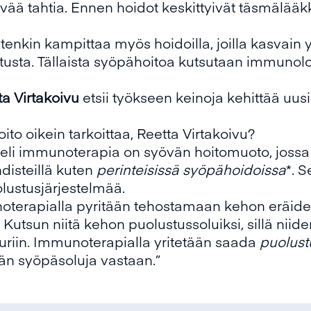
vää tahtia. Ennen hoidot keskittyivät täsmälääkk
nkin kampittaa myös hoidoilla, joilla kasvain y
ta. Tällaista syöpähoitoa kutsutaan immunolog
ta Virtakoivu
etsii työkseen keinoja kehittää uus
o oikein tarkoittaa, Reetta Virtakoivu?
li immunoterapia on syövän hoitomuoto, jossa
disteillä kuten
perinteisissä syöpähoidoissa
*. 
ustusjärjestelmää.
terapialla pyritään tehostamaan kehon eräid
Kutsun niitä kehon puolustussoluiksi, sillä niide
 kuriin. Immunoterapialla yritetään saada
puolust
n syöpäsoluja vastaan.”