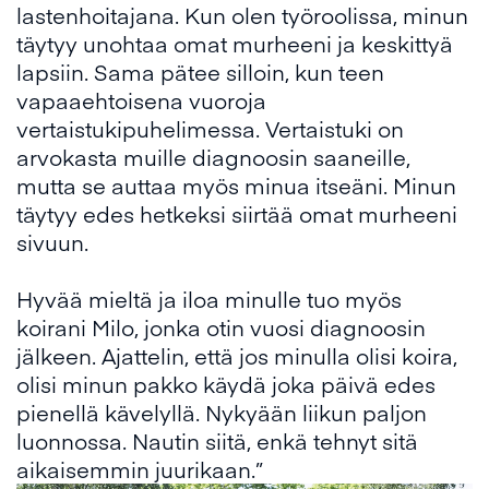
lastenhoitajana. Kun olen työroolissa, minun
täytyy unohtaa omat murheeni ja keskittyä
lapsiin. Sama pätee silloin, kun teen
vapaaehtoisena vuoroja
vertaistukipuhelimessa. Vertaistuki on
arvokasta muille diagnoosin saaneille,
mutta se auttaa myös minua itseäni. Minun
täytyy edes hetkeksi siirtää omat murheeni
sivuun.
Hyvää mieltä ja iloa minulle tuo myös
koirani Milo, jonka otin vuosi diagnoosin
jälkeen. Ajattelin, että jos minulla olisi koira,
olisi minun pakko käydä joka päivä edes
pienellä kävelyllä. Nykyään liikun paljon
luonnossa. Nautin siitä, enkä tehnyt sitä
aikaisemmin juurikaan.”