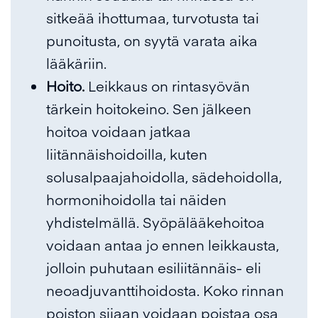
sitkeää ihottumaa, turvotusta tai
punoitusta, on syytä varata aika
lääkäriin.
Hoito.
Leikkaus on rintasyövän
tärkein hoitokeino. Sen jälkeen
hoitoa voidaan jatkaa
liitännäishoidoilla, kuten
solusalpaajahoidolla, sädehoidolla,
hormonihoidolla tai näiden
yhdistelmällä. Syöpälääkehoitoa
voidaan antaa jo ennen leikkausta,
jolloin puhutaan esiliitännäis- eli
neoadjuvanttihoidosta. Koko rinnan
poiston sijaan voidaan poistaa osa