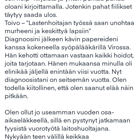
oloani kirjoittamalla. Jotenkin pahat fiilikset
täytyy saada ulos.
Toivo – ”Lastenhoitajan työssä saan unohtaa
murheeni ja keskittyä lapsiin”
Diagnoosini jälkeen kävin papereideni
kanssa kokeneella syöpälääkärillä Virossa.
Hän kehotti ottamaan vastaan kaikki hoidot,
joita tarjotaan. Hänen mukaansa minulla oli
elinikää jäljellä enintään viisi vuotta. Nyt
diagnoosistani on seitsemän vuotta. Olen
todella kiitollinen, että olen saanut elää näin
pitkään.
Olen ollut jo useamman vuoden osa-
aikaeläkkeellä, sillä en pystynyt jatkamaan
fyysistä vuorotyötä laitoshuoltajana.
Nykyään teen välillä keikkaa