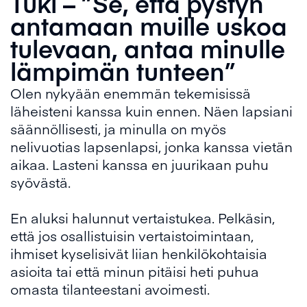
Tuki – ”Se, että pystyn
antamaan muille uskoa
tulevaan, antaa minulle
lämpimän tunteen”
Olen nykyään enemmän tekemisissä
läheisteni kanssa kuin ennen. Näen lapsiani
säännöllisesti, ja minulla on myös
nelivuotias lapsenlapsi, jonka kanssa vietän
aikaa. Lasteni kanssa en juurikaan puhu
syövästä.
En aluksi halunnut vertaistukea. Pelkäsin,
että jos osallistuisin vertaistoimintaan,
ihmiset kyselisivät liian henkilökohtaisia
asioita tai että minun pitäisi heti puhua
omasta tilanteestani avoimesti.