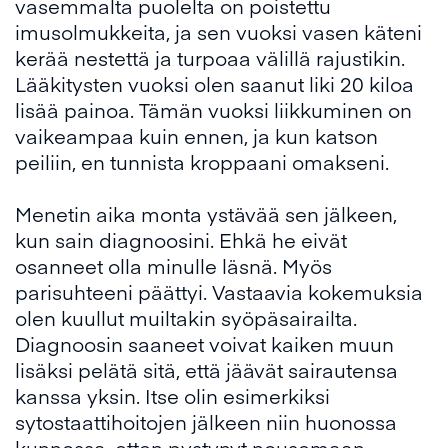
vasemmalta puolelta on poistettu
imusolmukkeita, ja sen vuoksi vasen käteni
kerää nestettä ja turpoaa välillä rajustikin.
Lääkitysten vuoksi olen saanut liki 20 kiloa
lisää painoa. Tämän vuoksi liikkuminen on
vaikeampaa kuin ennen, ja kun katson
peiliin, en tunnista kroppaani omakseni.
Menetin aika monta ystävää sen jälkeen,
kun sain diagnoosini. Ehkä he eivät
osanneet olla minulle läsnä. Myös
parisuhteeni päättyi. Vastaavia kokemuksia
olen kuullut muiltakin syöpäsairailta.
Diagnoosin saaneet voivat kaiken muun
lisäksi pelätä sitä, että jäävät sairautensa
kanssa yksin. Itse olin esimerkiksi
sytostaattihoitojen jälkeen niin huonossa
kunnossa, etten pystynyt nousemaan