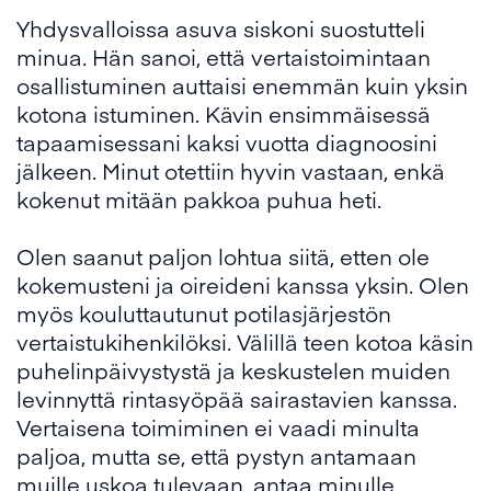
Yhdysvalloissa asuva siskoni suostutteli
minua. Hän sanoi, että vertaistoimintaan
osallistuminen auttaisi enemmän kuin yksin
kotona istuminen. Kävin ensimmäisessä
tapaamisessani kaksi vuotta diagnoosini
jälkeen. Minut otettiin hyvin vastaan, enkä
kokenut mitään pakkoa puhua heti.
Olen saanut paljon lohtua siitä, etten ole
kokemusteni ja oireideni kanssa yksin. Olen
myös kouluttautunut potilasjärjestön
vertaistukihenkilöksi. Välillä teen kotoa käsin
puhelinpäivystystä ja keskustelen muiden
levinnyttä rintasyöpää sairastavien kanssa.
Vertaisena toimiminen ei vaadi minulta
paljoa, mutta se, että pystyn antamaan
muille uskoa tulevaan, antaa minulle