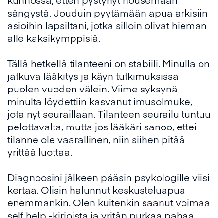
sängystä. Jouduin pyytämään apua arkisiin
asioihin lapsiltani, jotka silloin olivat hieman
alle kaksikymppisiä.
Tällä hetkellä tilanteeni on stabiili. Minulla on
jatkuva lääkitys ja käyn tutkimuksissa
puolen vuoden välein. Viime syksynä
minulta löydettiin kasvanut imusolmuke,
jota nyt seuraillaan. Tilanteen seurailu tuntuu
pelottavalta, mutta jos lääkäri sanoo, ettei
tilanne ole vaarallinen, niin siihen pitää
yrittää luottaa.
Diagnoosini jälkeen pääsin psykologille viisi
kertaa. Olisin halunnut keskusteluapua
enemmänkin. Olen kuitenkin saanut voimaa
self help -kirjoista ja yritän purkaa pahaa