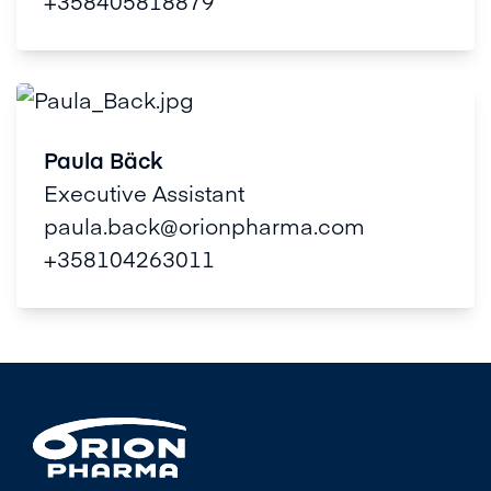
+358405818879
Paula Bäck
Executive Assistant
paula.back@orionpharma.com
+358104263011