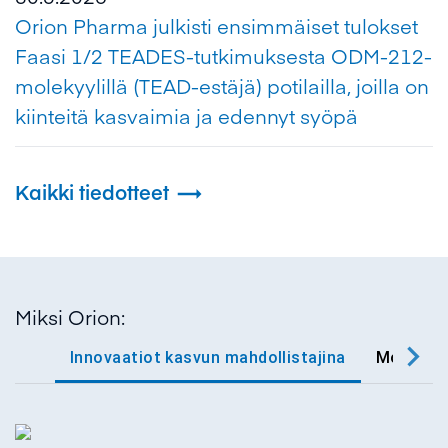
Orion Pharma julkisti ensimmäiset tulokset
Faasi 1/2 TEADES-tutkimuksesta ODM-212-
molekyylillä (TEAD-estäjä) potilailla, joilla on
kiinteitä kasvaimia ja edennyt syöpä
Kaikki tiedotteet

Miksi Orion:
Innovaatiot kasvun mahdollistajina
Monipuoli