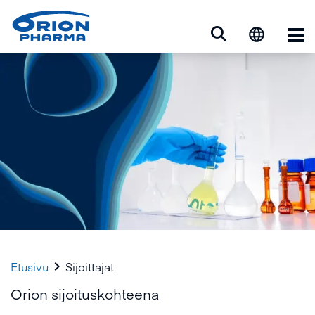
Ava

Etusivu
Sijoittajat
Orion sijoituskohteena