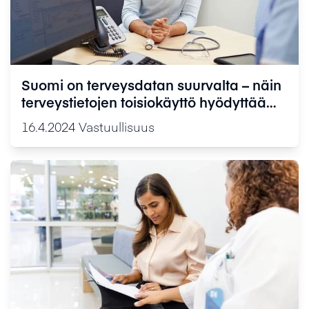
Suomi on terveysdatan suurvalta – näin
terveystietojen toisiokäyttö hyödyttää
koko yhteiskuntaa
16.4.2024
Vastuullisuus