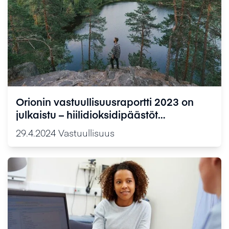
Orionin vastuullisuusraportti 2023 on
julkaistu – hiilidioksidipäästöt
vähentyivät ja lääkkeiden saatavuus
29.4.2024
Vastuullisuus
pysyi hyvällä tasolla