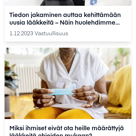
Tiedon jakaminen auttaa kehittämään
uusia lääkkeitä – Näin huolehdimme
lääketutkimuksiin osallistuvien
1.12.2023
Vastuullisuus
tietosuojasta
Miksi ihmiset eivät ota heille määrättyjä
lääkkeitä ohjeiden mukaan?