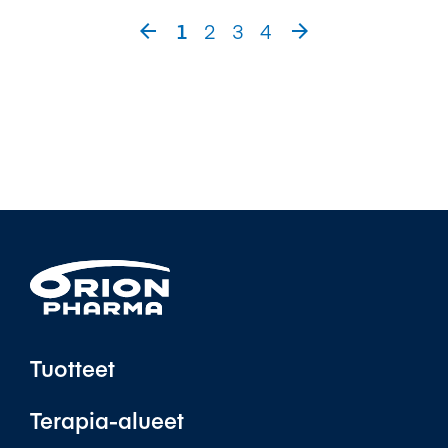
1
2
3
4


Tuotteet
Terapia-alueet