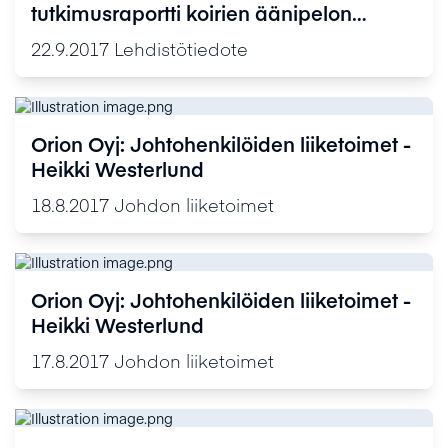
tutkimusraportti koirien äänipelon
hoidosta deksmedetomidiinigeelillä sai
22.9.2017
Lehdistötiedote
merkittävän tunnustuksen
brittieläinlääkäreiltä
Orion Oyj: Johtohenkilöiden liiketoimet -
Heikki Westerlund
18.8.2017
Johdon liiketoimet
Orion Oyj: Johtohenkilöiden liiketoimet -
Heikki Westerlund
17.8.2017
Johdon liiketoimet