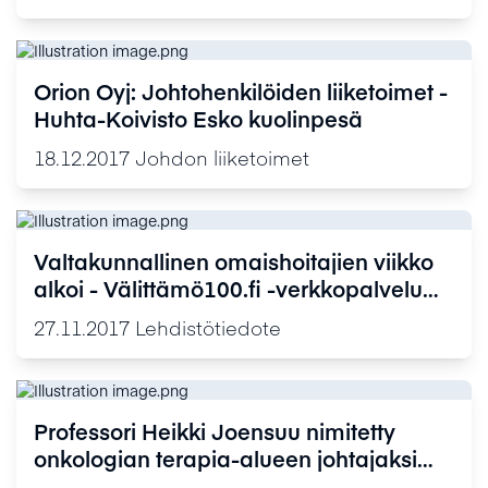
Orion Oyj: Johtohenkilöiden liiketoimet -
Huhta-Koivisto Esko kuolinpesä
18.12.2017
Johdon liiketoimet
Valtakunnallinen omaishoitajien viikko
alkoi - Välittämö100.fi -verkkopalvelu
haastaa suomalaiset välittämään
27.11.2017
Lehdistötiedote
omaishoitajista
Professori Heikki Joensuu nimitetty
onkologian terapia-alueen johtajaksi
Orion Oyj:n tutkimukseen ja kehitykseen