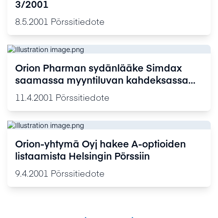
3/2001
8.5.2001
Pörssitiedote
Orion Pharman sydänlääke Simdax
saamassa myyntiluvan kahdeksassa
Euroopan maassa
11.4.2001
Pörssitiedote
Orion-yhtymä Oyj hakee A-optioiden
listaamista Helsingin Pörssiin
9.4.2001
Pörssitiedote