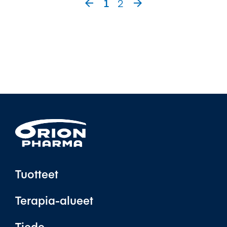
1
2


Tuotteet
Terapia-alueet
Tiede