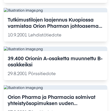
Tutkimustilojen laajennus Kuopiossa
varmistaa Orion Pharman johtoaseman
hengitystielääkekehityksessä
10.9.2001
Lehdistötiedote
Suomessa
39.400 Orionin A-osaketta muunnettu B-
osakkeiksi
29.8.2001
Pörssitiedote
Orion Pharma ja Pharmacia solmivat
yhteistyösopimuksen uuden
ahdistuneisuuslääkkeen kehittämisestä