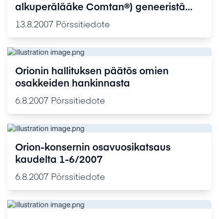
alkuperälääke Comtan®) geneeristä
versiota koskevaa USA:n
13.8.2007
Pörssitiedote
myyntilupahakemusta
Orionin hallituksen päätös omien
osakkeiden hankinnasta
6.8.2007
Pörssitiedote
Orion-konsernin osavuosikatsaus
kaudelta 1-6/2007
6.8.2007
Pörssitiedote