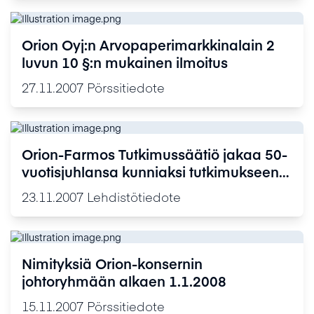
Orion Oyj:n Arvopaperimarkkinalain 2
luvun 10 §:n mukainen ilmoitus
27.11.2007
Pörssitiedote
Orion-Farmos Tutkimussäätiö jakaa 50-
vuotisjuhlansa kunniaksi tutkimukseen
0.65 miljoonaa euroa
23.11.2007
Lehdistötiedote
Nimityksiä Orion-konsernin
johtoryhmään alkaen 1.1.2008
15.11.2007
Pörssitiedote