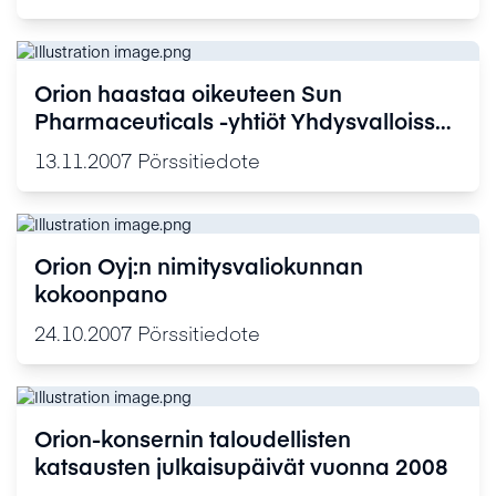
Orion haastaa oikeuteen Sun
Pharmaceuticals -yhtiöt Yhdysvalloissa
puolustaakseen Stalevo® -lääkettä
13.11.2007
Pörssitiedote
suojaavaa patenttiaan
Orion Oyj:n nimitysvaliokunnan
kokoonpano
24.10.2007
Pörssitiedote
Orion-konsernin taloudellisten
katsausten julkaisupäivät vuonna 2008