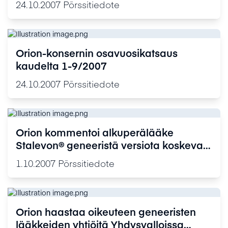
24.10.2007
Pörssitiedote
Orion-konsernin osavuosikatsaus
kaudelta 1-9/2007
24.10.2007
Pörssitiedote
Orion kommentoi alkuperälääke
Stalevon® geneeristä versiota koskevaa
USA:n myyntilupahakemusta
1.10.2007
Pörssitiedote
Orion haastaa oikeuteen geneeristen
lääkkeiden yhtiöitä Yhdysvalloissa