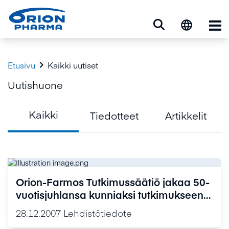
Ava

Etusivu
Kaikki uutiset
Uutishuone
Kaikki
Tiedotteet
Artikkelit
Orion-Farmos Tutkimussäätiö jakaa 50-
vuotisjuhlansa kunniaksi tutkimukseen
0,65 miljoonaa euroa
28.12.2007
Lehdistötiedote