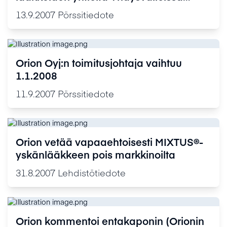
puolustaakseen
13.9.2007
Pörssitiedote
entakaponipatenttejaan (Orionin
alkuperälääke Comtan®)
Orion Oyj:n toimitusjohtaja vaihtuu
1.1.2008
11.9.2007
Pörssitiedote
Orion vetää vapaaehtoisesti MIXTUS®-
yskänlääkkeen pois markkinoilta
31.8.2007
Lehdistötiedote
Orion kommentoi entakaponin (Orionin