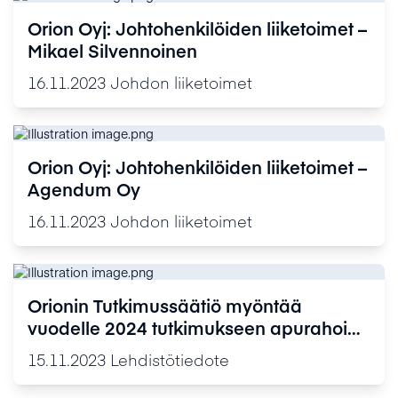
Orion Oyj: Johtohenkilöiden liiketoimet –
Mikael Silvennoinen
16.11.2023
Johdon liiketoimet
Orion Oyj: Johtohenkilöiden liiketoimet –
Agendum Oy
16.11.2023
Johdon liiketoimet
Orionin Tutkimussäätiö myöntää
vuodelle 2024 tutkimukseen apurahoina
yhteensä 1 112 000 euroa
15.11.2023
Lehdistötiedote