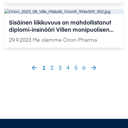
Sisäinen liikkuvuus on mahdollistanut
diplomi-insinööri Villen monipuolisen
uran Orionilla
29.9.2023
Me olemme Orion Pharma
1
2
3
4
5
6

