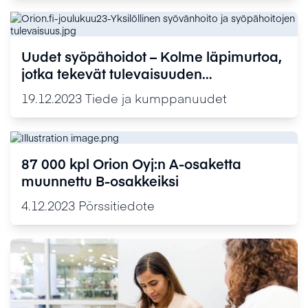
Uudet syöpähoidot – Kolme läpimurtoa,
jotka tekevät tulevaisuuden
syöpähoidosta tehokkaampaa
19.12.2023
Tiede ja kumppanuudet
87 000 kpl Orion Oyj:n A-osaketta
muunnettu B-osakkeiksi
4.12.2023
Pörssitiedote