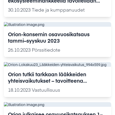
ekosysteemihankkeella tavoitellaan
lääkekehityksen aikaharppausta ja
30.10.2023
Tiede ja kumppanuudet
mittavia säästöjä
Orion-konsernin osavuosikatsaus
tammi–syyskuu 2023
26.10.2023
Pörssitiedote
Orion tutkii tarkkaan lääkkeiden
yhteisvaikutukset – tavoitteena
turvallinen lääkehoito
18.10.2023
Vastuullisuus
Orion julkaisee osavuosikatsauksen 1–