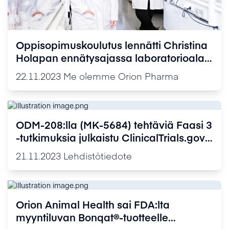
Oppisopimuskoulutus lennätti Christina
Holapan ennätysajassa laboratorioalan
ammattilaiseksi
22.11.2023
Me olemme Orion Pharma
ODM-208:lla (MK-5684) tehtäviä Faasi 3
-tutkimuksia julkaistu ClinicalTrials.gov-
tietokannassa
21.11.2023
Lehdistötiedote
Orion Animal Health sai FDA:lta
myyntiluvan Bonqat®-tuotteelle