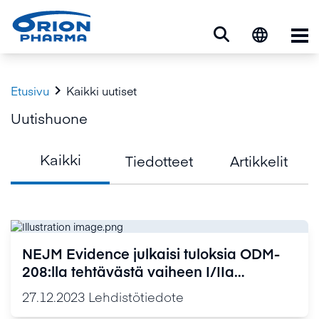
Ava

Etusivu
Kaikki uutiset
Uutishuone
Kaikki
Tiedotteet
Artikkelit
NEJM Evidence julkaisi tuloksia ODM-
208:lla tehtävästä vaiheen I/IIa
CYPIDES-tutkimuksesta
27.12.2023
Lehdistötiedote