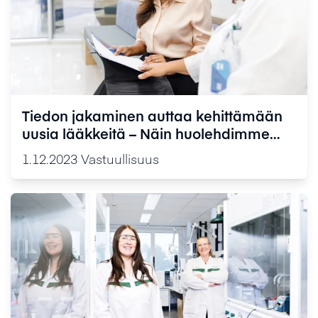
Tiedon jakaminen auttaa kehittämään
uusia lääkkeitä – Näin huolehdimme
lääketutkimuksiin osallistuvien
1.12.2023
Vastuullisuus
tietosuojasta