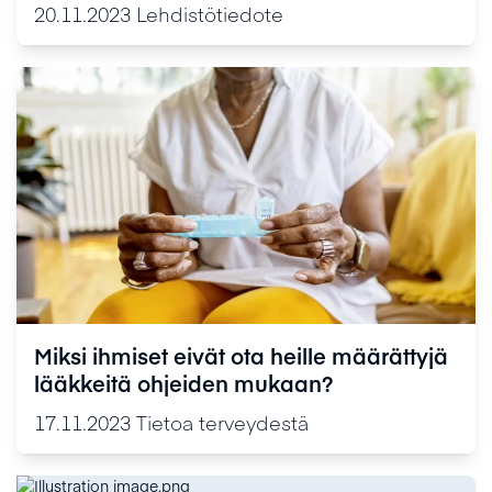
(pregabaliini oraaliliuos)
20.11.2023
Lehdistötiedote
Miksi ihmiset eivät ota heille määrättyjä
lääkkeitä ohjeiden mukaan?
17.11.2023
Tietoa terveydestä