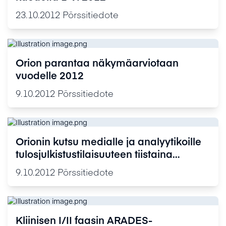
23.10.2012
Pörssitiedote
Orion parantaa näkymäarviotaan
vuodelle 2012
9.10.2012
Pörssitiedote
Orionin kutsu medialle ja analyytikoille
tulosjulkistustilaisuuteen tiistaina
23.10.2012
9.10.2012
Pörssitiedote
Kliinisen I/II faasin ARADES-