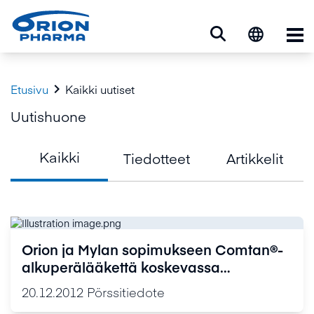
Ava

Etusivu
Kaikki uutiset
Uutishuone
Kaikki
Tiedotteet
Artikkelit
Orion ja Mylan sopimukseen Comtan®-
alkuperälääkettä koskevassa
patenttikiistassa
20.12.2012
Pörssitiedote