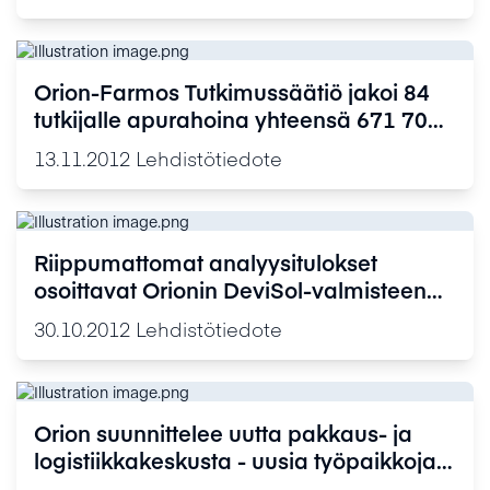
Orion-Farmos Tutkimussäätiö jakoi 84
tutkijalle apurahoina yhteensä 671 700
euroa vuodelle 2013
13.11.2012
Lehdistötiedote
Riippumattomat analyysitulokset
osoittavat Orionin DeviSol-valmisteen
vaatimusten mukaiseksi
30.10.2012
Lehdistötiedote
Orion suunnittelee uutta pakkaus- ja
logistiikkakeskusta - uusia työpaikkoja
Saloon