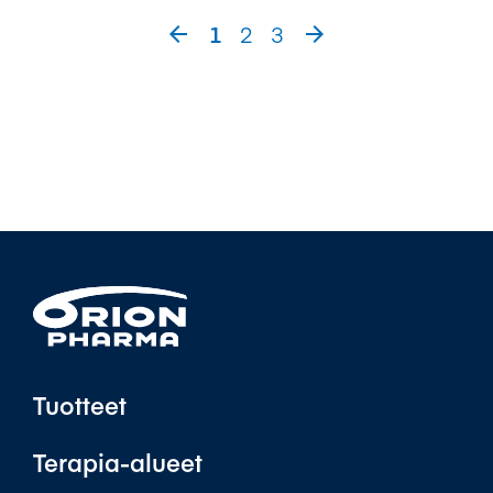
1
2
3


Tuotteet
Terapia-alueet