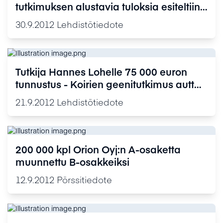
tutkimuksen alustavia tuloksia esiteltiin
ESMO 2012 -syöpäkongressissa -
30.9.2012
Lehdistötiedote
uuden sukupolven ODM-201-
antiandrogeeni
Tutkija Hannes Lohelle 75 000 euron
tunnustus - Koirien geenitutkimus auttaa
myös ihmissairauksien
21.9.2012
Lehdistötiedote
ymmärtämisessä
200 000 kpl Orion Oyj:n A-osaketta
muunnettu B-osakkeiksi
12.9.2012
Pörssitiedote