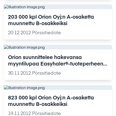
203 000 kpl Orion Oyj:n A-osaketta
muunnettu B-osakkeiksi
20.12.2012
Pörssitiedote
Orion suunnittelee hakevansa
myyntilupaa Easyhaler®-tuoteperheen
budesonidi-formoteroli-
30.11.2012
Pörssitiedote
yhdistelmävalmisteelle
823 000 kpl Orion Oyj:n A-osaketta
muunnettu B-osakkeiksi
19.11.2012
Pörssitiedote