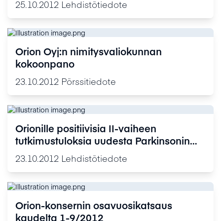
25.10.2012
Lehdistötiedote
Orion Oyj:n nimitysvaliokunnan
kokoonpano
23.10.2012
Pörssitiedote
Orionille positiivisia II-vaiheen
tutkimustuloksia uudesta Parkinsonin
taudin hoitoon suunnatusta levodopa-
23.10.2012
Lehdistötiedote
tuotteesta
Orion-konsernin osavuosikatsaus
kaudelta 1-9/2012