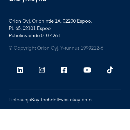
Orion Oyj, Orionintie 1A, 02200 Espoo.
PL 65, 02101 Espoo
Puhelinvaihde 010 4261
© Copyright Orion Oyj. Y-tunnus 1999212-6
Tietosuoja
Käyttöehdot
Evästekäytäntö