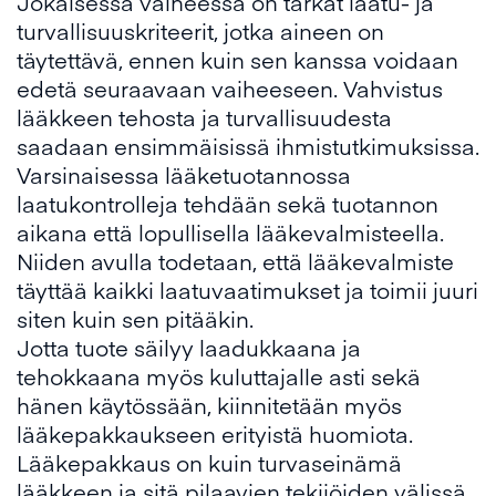
Jokaisessa vaiheessa on tarkat laatu- ja
turvallisuuskriteerit, jotka aineen on
täytettävä, ennen kuin sen kanssa voidaan
edetä seuraavaan vaiheeseen. Vahvistus
lääkkeen tehosta ja turvallisuudesta
saadaan ensimmäisissä ihmistutkimuksissa.
Varsinaisessa lääketuotannossa
laatukontrolleja tehdään sekä tuotannon
aikana että lopullisella lääkevalmisteella.
Niiden avulla todetaan, että lääkevalmiste
täyttää kaikki laatuvaatimukset ja toimii juuri
siten kuin sen pitääkin.
Jotta tuote säilyy laadukkaana ja
tehokkaana myös kuluttajalle asti sekä
hänen käytössään, kiinnitetään myös
lääkepakkaukseen erityistä huomiota.
Lääkepakkaus on kuin turvaseinämä
lääkkeen ja sitä pilaavien tekijöiden välissä,