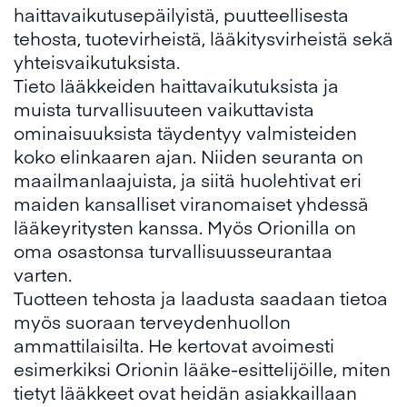
haittavaikutusepäilyistä, puutteellisesta
tehosta, tuotevirheistä, lääkitysvirheistä sekä
yhteisvaikutuksista.
Tieto lääkkeiden haittavaikutuksista ja
muista turvallisuuteen vaikuttavista
ominaisuuksista täydentyy valmisteiden
koko elinkaaren ajan. Niiden seuranta on
maailmanlaajuista, ja siitä huolehtivat eri
maiden kansalliset viranomaiset yhdessä
lääkeyritysten kanssa. Myös Orionilla on
oma osastonsa turvallisuusseurantaa
varten.
Tuotteen tehosta ja laadusta saadaan tietoa
myös suoraan terveydenhuollon
ammattilaisilta. He kertovat avoimesti
esimerkiksi Orionin lääke-esittelijöille, miten
tietyt lääkkeet ovat heidän asiakkaillaan