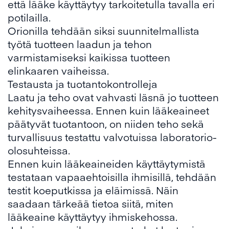
että lääke käyttäytyy tarkoitetulla tavalla eri
potilailla.
Orionilla tehdään siksi suunnitelmallista
työtä tuotteen laadun ja tehon
varmistamiseksi kaikissa tuotteen
elinkaaren vaiheissa.
Testausta ja tuotantokontrolleja
Laatu ja teho ovat vahvasti läsnä jo tuotteen
kehitysvaiheessa. Ennen kuin lääkeaineet
päätyvät tuotantoon, on niiden teho sekä
turvallisuus testattu valvotuissa laboratorio-
olosuhteissa.
Ennen kuin lääkeaineiden käyttäytymistä
testataan vapaaehtoisilla ihmisillä, tehdään
testit koeputkissa ja eläimissä. Näin
saadaan tärkeää tietoa siitä, miten
lääkeaine käyttäytyy ihmiskehossa.