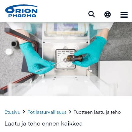
Ava


Etusivu
Potilasturvallisuus
Tuotteen laatu ja teho
Laatu ja teho ennen kaikkea