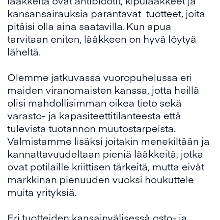
lääkkeitä ovat antibiootit, kipulääkkeet ja
kansansairauksia parantavat tuotteet, joita
pitäisi olla aina saatavilla. Kun apua
tarvitaan eniten, lääkkeen on hyvä löytyä
läheltä.
Olemme jatkuvassa vuoropuhelussa eri
maiden viranomaisten kanssa, jotta heillä
olisi mahdollisimman oikea tieto sekä
varasto- ja kapasiteettitilanteesta että
tulevista tuotannon muutostarpeista.
Valmistamme lisäksi joitakin menekiltään ja
kannattavuudeltaan pieniä lääkkeitä, jotka
ovat potilaille kriittisen tärkeitä, mutta eivät
markkinan pienuuden vuoksi houkuttele
muita yrityksiä.
Eri tuotteiden kansainvälisessä osto- ja