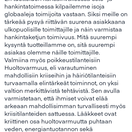
hankintatoimessa kilpailemme isoja
globaaleja toimijoita vastaan. Siksi meille on
tärkeää pysyä riittävän suurena asiakkaana
ulkopuolisille toimittajille ja näin varmistaa
hankintaketjun toimivuus. Mitä suurempi
kysyntä tuotteillamme on, sitä suurempi
asiakas olemme näille toimittajille.
Valmiina myös poikkeustilanteisiin
Huoltovarmuus, eli varautuminen
mahdollisiin kriiseihin ja häiriötilanteisiin
turvaamalla elintärkeät toiminnot, on yksi
valtion merkittävistä tehtävistä. Sen avulla
varmistetaan, että ihmiset voivat elää
arkeaan mahdollisimman turvallisesti myös
kriisitilanteiden sattuessa. Lääkkeet ovat
kriittinen osa huoltovarmuutta puhtaan
veden, energiantuotannon sekä