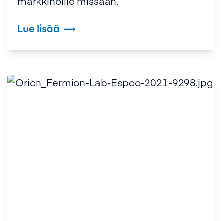
markkinoille missään.
Lue lisää
