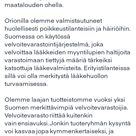
maatalouden ohella.
Orionilla olemme valmistautuneet
huolellisesti poikkeustilanteisiin ja häiriöihin.
Suomessa on käytössä
velvoitevarastointijärjestelmä, joka
velvoittaa lääkkeiden myyntilupien haltijoita
varastoimaan tiettyjä määriä tärkeiksi
katsottuja lääkevalmisteita. Erityistilanteissa
sillä voi olla merkitystä lääkehuollon
turvaamisessa.
Olemme laajan tuotteistomme vuoksi yksi
Suomen merkittävimpiä velvoitevarastoijia.
Velvoitevarasto riittää kuitenkin
vain ensiavuksi. Jonkin tuoteryhmän kysyntä
voi kasvaa jopa kymmenkertaiseksi, ja