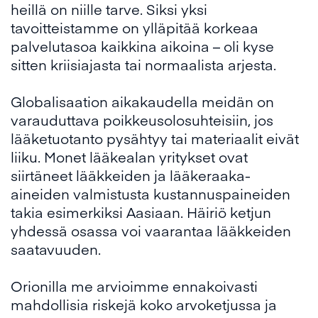
heillä on niille tarve. Siksi yksi
tavoitteistamme on ylläpitää korkeaa
palvelutasoa kaikkina aikoina – oli kyse
sitten kriisiajasta tai normaalista arjesta.
Globalisaation aikakaudella meidän on
varauduttava poikkeusolosuhteisiin, jos
lääketuotanto pysähtyy tai materiaalit eivät
liiku. Monet lääkealan yritykset ovat
siirtäneet lääkkeiden ja lääkeraaka-
aineiden valmistusta kustannuspaineiden
takia esimerkiksi Aasiaan. Häiriö ketjun
yhdessä osassa voi vaarantaa lääkkeiden
saatavuuden.
Orionilla me arvioimme ennakoivasti
mahdollisia riskejä koko arvoketjussa ja