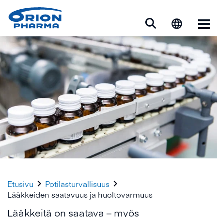
Ava


Etusivu
Potilasturvallisuus
Lääkkeiden saatavuus ja huoltovarmuus
Lääkkeitä on saatava – myös