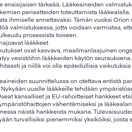
lle ensisijaisen tärkeää. Lääkeaineiden valmist
n kemian periaatteiden toteuttamista lääkealalla
lista ihmiselle annettavaksi. Tämän vuoksi Orion 
yttöä valmistuksessa, jotta voidaan varmistaa, e
lkeudu prosessista toiseen.
hajoavat lääkkeet
utukset ovat kasvava, maailmanlaajuinen onge
tyy vesistöihin lääkkeiden käytön seurauksena.
taasti ja niillä voi olla epäedullisia vaikutuksia
eaineiden suunnittelussa on otettava entistä
 Nykyään uusille lääkkeille tehdään ympäristöar
Useat kansalliset ja EU-rahoitteiset hankkeet ets
 ympäristöhaittojen vähentämiseksi ja lääkeala
nessa näistä hankkeista mukana. Tulevaisuude
än turvallisiksi pienemmiksi yksiköiksi, joista 