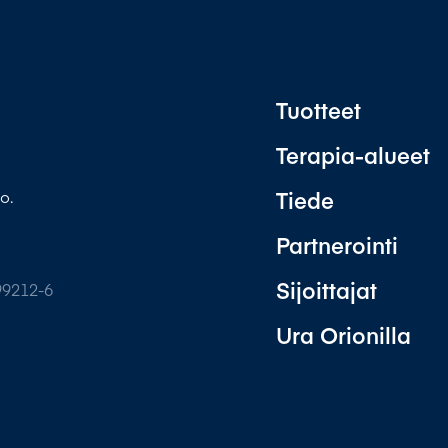
Tuotteet
Terapia-alueet
Tiede
o.
Partnerointi
Sijoittajat
99212-6
Ura Orionilla