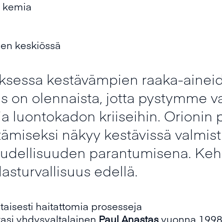
ä kemia
sen keskiössä
ksessa kestävämpien raaka-aineid
s on olennaista, jotta pystymme 
 luontokadon kriiseihin. Orionin p
ämiseksi näkyy kestävissä valmist
aloudellisuuden parantumisena. K
sturvallisuus edellä.
taisesti haitattomia prosesseja
rasi yhdysvaltalainen
Paul Anastas
vuonna 1998.