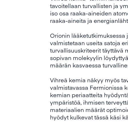
tavoitellaan turvallisten ja 
iso osa raaka-aineiden atom
raaka-aineita ja energianläh
Orionin lääketutkimuksessa 
valmistetaan useita satoja e
turvallisuuskriteerit täyttäv
sopivan molekyylin löydyttyä
määrän kasvaessa turvalline
Vihreä kemia näkyy myös tavas
valmistavassa Fermionissa ke
kemian periaatteita hyödyntä
ympäristöä, ihmisen terveyttä
materiaalien määrät optimoida
hyödyt kulkevat tässä käsi k