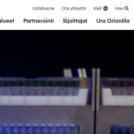
Uutishuone
Ota yhteyttä
Kieli
Hae
alueet
Partnerointi
Sijoittajat
Ura Orionilla