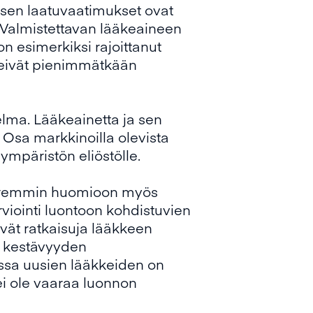
uksen laatuvaatimukset ovat
. Valmistettavan lääkeaineen
on esimerkiksi rajoittanut
tteivät pienimmätkään
lma. Lääkeainetta ja sen
 Osa markkinoilla olevista
 ympäristön eliöstölle.
 paremmin huomioon myös
viointi luontoon kohdistuvien
ivät ratkaisuja lääkkeen
n kestävyyden
ssa uusien lääkkeiden on
ei ole vaaraa luonnon