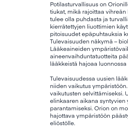
Potilasturvallisuus on Orioni
tiukat, mikä rajoittaa vihreä
tulee olla puhdasta ja turval
kierrätettyjen liuottimien kä
pitoisuudet epäpuhtauksia ku
Tulevaisuuden näkymä – bio
Lääkeaineiden ympäristövaik
aineenvaihduntatuotteita pää
lääkkeistä hajoaa luonnossa hi
Tulevaisuudessa uusien lääk
niiden vaikutus ympäristöön.
vaikutusten selvittämiseksi. 
elinkaaren aikana syntyvien
parantamiseksi. Orion on mo
hajottava ympäristöön päästyä
eliöstölle.