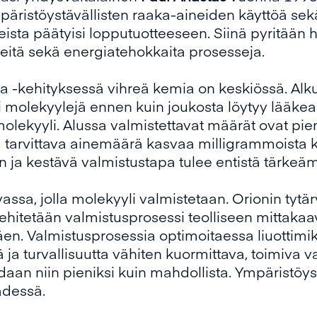
ympäristöystävällisten raaka-aineiden käyttöä se
eista päätyisi lopputuotteeseen. Siinä pyritää
teitä sekä energiatehokkaita prosesseja.
ja -kehityksessä vihreä kemia on keskiössä. Al
ri molekyylejä ennen kuin joukosta löytyy lääkea
ä molekyyli. Alussa valmistettavat määrät ovat pi
 tarvittava ainemäärä kasvaa milligrammoista ki
n ja kestävä valmistustapa tulee entistä tärke
sa, jolla molekyyli valmistetaan. Orionin tytär
hitetään valmistusprosessi teolliseen mittakaa
en. Valmistusprosessia optimoitaessa liuottimiks
 ja turvallisuutta vähiten kuormittava, toimiva v
an niin pieniksi kuin mahdollista. Ympäristöystä
ädessä.