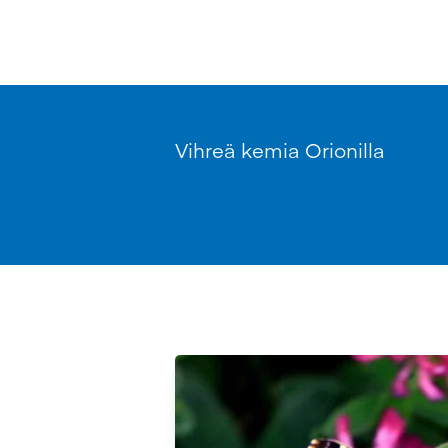
Vihreä kemia Orionilla