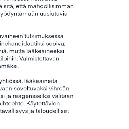
kä sitä, että mahdollisimman
n hyödyntämään uusiutuvia
kuvaiheen tutkimuksessa
inekandidaatiksi sopiva,
eniä, mutta lääkeaineeksi
loihin. Valmistettavan
ämmäksi.
yhtiössä, lääkeaineita
vaan soveltuvaksi vihreän
i ja reagensseiksi valitaan
aihtoehto. Käytettävien
vällisyys ja taloudelliset