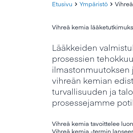
Etusivu
Ympäristö
Vihre


Vihreä kemia lääketutkimuk
Lääkkeiden valmistu
prosessien tehokkuu
ilmastonmuutoksen ja
vihreän kemian edist
turvallisuuden ja t
prosessejamme potila
Vihreä kemia tavoittelee luon
Vihreä kemia -termin lansee