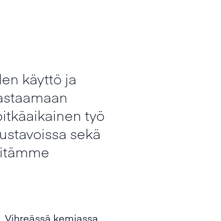
en käyttö ja
vastaamaan
itkäaikainen työ
ustavoissa sekä
ehitämme
 Vihreässä kemiassa