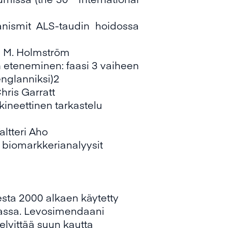
nismit ALS-taudin hoidossa
ira M. Holmström
n eteneminen: faasi 3 vaiheen
englanniksi)2
 Chris Garratt
neettinen tarkastelu
altteri Aho
 biomarkkerianalyysit
esta 2000 alkaen käytetty
aassa. Levosimendaani
elvittää suun kautta