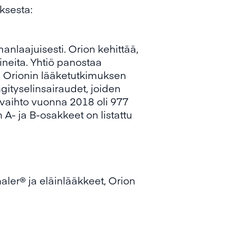
ksesta:
anlaajuisesti. Orion kehittää,
ineita. Yhtiö panostaa
. Orionin lääketutkimuksen
ityselinsairaudet, joiden
evaihto vuonna 2018 oli 977
 A- ja B-osakkeet on listattu
ler® ja eläinlääkkeet, Orion