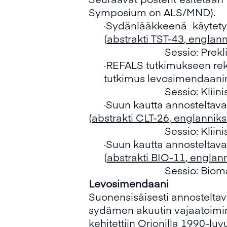
Symposium on ALS/MND).
·Sydänlääkkeenä käytet
(
abstrakti TST-43
, englann
Sessio: Prekl
·REFALS tutkimukseen rekr
tutkimus levosimendaanin 
Sessio: Kliin
·Suun kautta annosteltava 
(
abstrakti CLT-26
, englanniks
Sessio: Kliin
·Suun kautta annosteltav
(
abstrakti BIO-11
, englann
Sessio: Bioma
Levosimendaani
Suonensisäisesti annosteltav
sydämen akuutin vajaatoimin
kehitettiin Orionilla 1990-lu