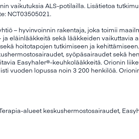
n vaikutuksia ALS-potilailla. Lisätietoa tutkimu
ste: NCT03505021.
iö – hyvinvoinnin rakentaja, joka toimii maailm
 ja eläinlääkkeitä sekä lääkkeiden vaikuttavia a
 sekä hoitotapojen tutkimiseen ja kehittämiseen
kushermostosairaudet, syöpäsairaudet sekä heng
oitavia Easyhaler®-keuhkolääkkeitä. Orionin liik
listi vuoden lopussa noin 3 200 henkilöä. Orionin
 Terapia-alueet keskushermostosairaudet, Easyha