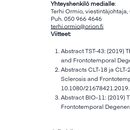
Yhteyshenkilö medialle
:
Terhi Ormio, viestintäjohtaja,
Puh. 050 966 4646
terhi.ormio@orion.fi
Viitteet:
Abstract TST-43: (2019) T
and Frontotemporal Dege
Abstracts CLT-18 ja CLT-2
Sclerosis and Frontotemp
10.1080/21678421.2019
Abstract BIO-11: (2019) 
Frontotemporal Degenera