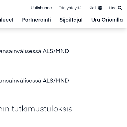
Uutishuone
Ota yhteyttä
Kieli
Hae
alueet
Partnerointi
Sijoittajat
Ura Orionilla
 kansainvälisessä ALS/MND
 kansainvälisessä ALS/MND
in tutkimustuloksia