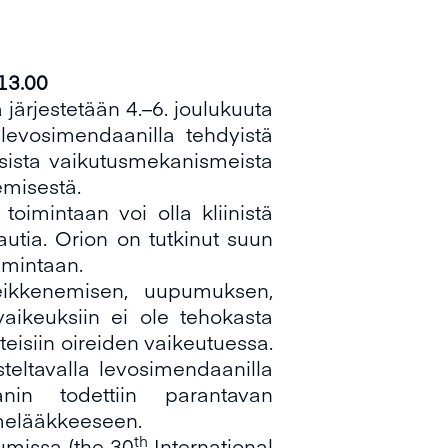
.00
järjestetään 4.–6. joulukuuta
a levosimendaanilla tehdyistä
isista vaikutusmekanismeista
emisestä.
oimintaan voi olla kliinistä
tautia. Orion on tutkinut suun
imintaan.
eikkenemisen, uupumuksen,
vaikeuksiin ei ole tehokasta
tteisiin oireiden vaikeutuessa.
teltavalla levosimendaanilla
nin todettiin parantavan
umelääkkeeseen.
th
umissa (the 30
International