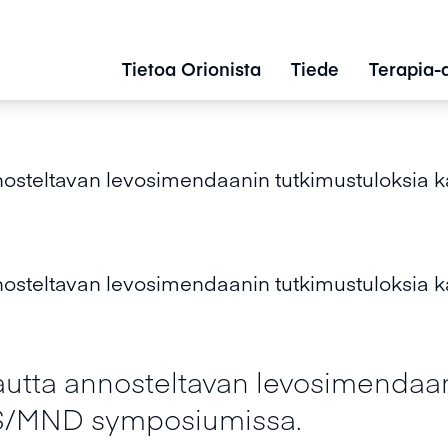
Tietoa Orionista
Tiede
Terapia-
nnosteltavan levosimendaanin tutkimustuloksia
nnosteltavan levosimendaanin tutkimustuloksia
autta annosteltavan levosimendaan
LS/MND symposiumissa.