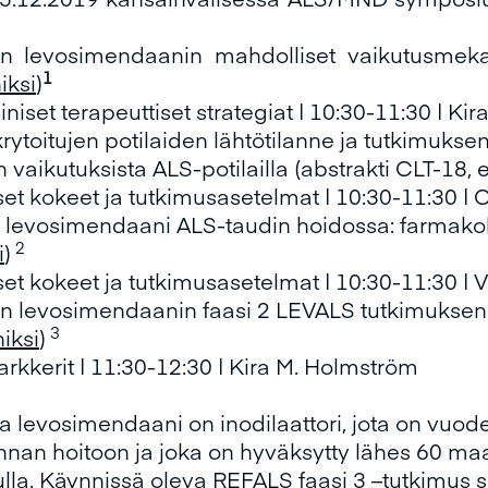
yn levosimendaanin mahdolliset vaikutusmeka
1
iksi
)
iiniset terapeuttiset strategiat | 10:30-11:30 | K
ytoitujen potilaiden lähtötilanne ja tutkimukse
vaikutuksista ALS-potilailla (
abstrakti CLT-18
, 
iset kokeet ja tutkimusasetelmat | 10:30-11:30 |
levosimendaani ALS-taudin hoidossa: farmakoki
2
i
)
iset kokeet ja tutkimusasetelmat | 10:30-11:30 | V
an levosimendaanin faasi 2 LEVALS tutkimuksen
3
iksi
)
rkkerit | 11:30-12:30 | Kira M. Holmström
a levosimendaani on inodilaattori, jota on vuod
nan hoitoon ja joka on hyväksytty lähes 60 m
vulla. Käynnissä oleva REFALS faasi 3 –tutkimus s