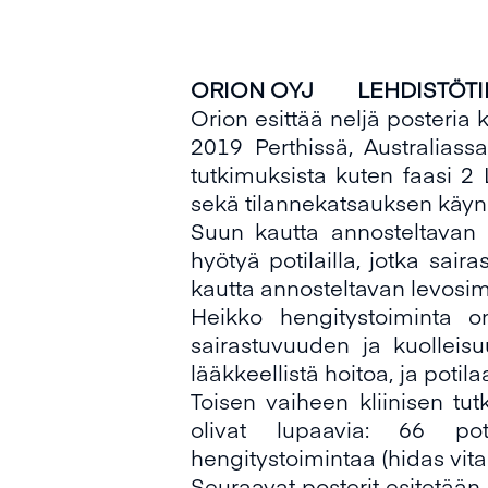
ORION OYJ LEHDI
Orion esittää neljä posteria
2019 Perthissä, Australiassa
tutkimuksista kuten faasi 2
sekä tilannekatsauksen käyn
Suun kautta annosteltavan l
hyötyä potilailla, jotka sair
kautta annosteltavan levosi
Heikko hengitystoiminta 
sairastuvuuden ja kuolleisu
lääkkeellistä hoitoa, ja potil
Toisen vaiheen kliinisen tu
olivat lupaavia: 66 pot
hengitystoimintaa (hidas vi
Seuraavat posterit esitetää