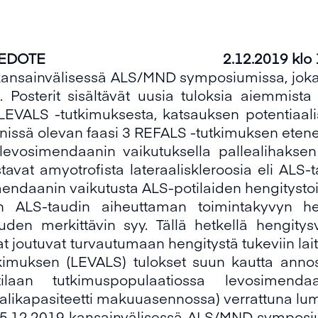
STÖTIEDOTE 2.12.2019 klo 13
 kansainvälisessä ALS/MND symposiumissa, joka 
. Posterit sisältävät uusia tuloksia aiemmist
 LEVALS -tutkimuksesta, katsauksen potentiaal
nissä olevan faasi 3 REFALS -tutkimuksen eten
evosimendaanin vaikutuksella pallealihaksen t
astavat amyotrofista lateraaliskleroosia eli ALS-
mendaanin vaikutusta ALS-potilaiden hengitysto
on ALS-taudin aiheuttaman toimintakyvyn h
uden merkittävin syy. Tällä hetkellä hengitys
aat joutuvat turvautumaan hengitystä tukeviin lai
tkimuksen (LEVALS) tulokset suun kautta annos
ilaan tutkimuspopulaatiossa levosimendaa
taalikapasiteetti makuuasennossa) verrattuna l
n 5.12.2019 kansainvälisessä ALS/MND symposi