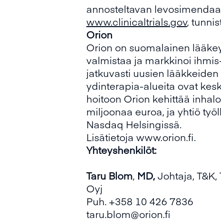
annosteltavan levosimendaani
www.clinicaltrials.gov
, tunni
Orion
Orion on suomalainen lääkeyht
valmistaa ja markkinoi ihmis-
jatkuvasti uusien lääkkeiden
ydinterapia-alueita ovat kes
hoitoon Orion kehittää inhal
miljoonaa euroa, ja yhtiö työl
Nasdaq Helsingissä.
Lisätietoja www.orion.fi.
Yhteyshenkilöt:
Taru Blom
,
MD,
Johtaja, T&K,
Oyj
Puh. +358 10 426 7836
taru.blom@orion.fi