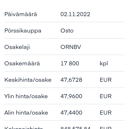
Päivämäärä
02.11.2022
Pörssikauppa
Osto
Osakelaji
ORNBV
Osakemäärä
17 800
kpl
Keskihinta/osake
47,6728
EUR
Ylin hinta/osake
47,9600
EUR
Alin hinta/osake
47,4400
EUR
Kokonaishinta
848 575,84
EUR