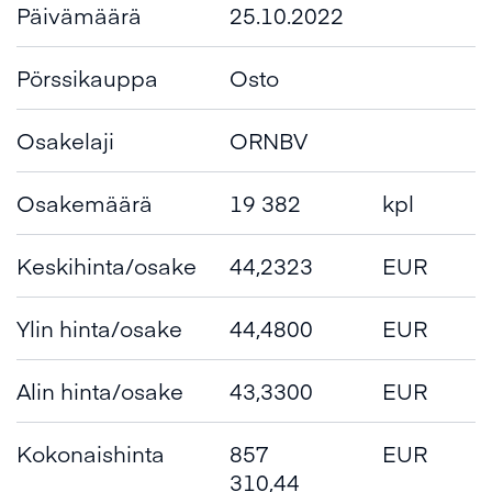
Päivämäärä
25.10.2022
Pörssikauppa
Osto
Osakelaji
ORNBV
Osakemäärä
19 382
kpl
Keskihinta/osake
44,2323
EUR
Ylin hinta/osake
44,4800
EUR
Alin hinta/osake
43,3300
EUR
Kokonaishinta
857
EUR
310,44