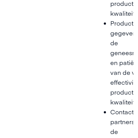
producte
kwaliteit
Productk
gegevens
de
geneesm
en patiën
van de ve
effectivit
producte
kwaliteit
Contactg
partners 
de