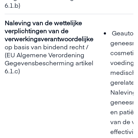
6.1.b)
Naleving van de wettelijke
verplichtingen van de
Geautori
verwerkingsverantwoordelijke
geneesmi
op basis van bindend recht /
cosmetis
(EU Algemene Verordening
voedings
Gegevensbescherming artikel
6.1.c)
medische
gerelate
Naleving
geneesm
en patiën
van de ve
effectivit