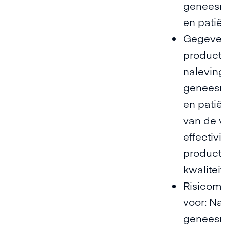
geneesm
en patiën
Gegevens
producta
naleving
geneesm
en patiën
van de ve
effectivit
producte
kwaliteit
Risicomi
voor: Nal
geneesm