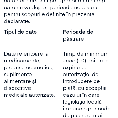
caracter personal pe o perioadă de timp
care nu va depăși perioada necesară
pentru scopurile definite în prezenta
declarație.
Tipul de date
Perioada de
păstrare
Date referitoare la
Timp de minimum
medicamente,
zece (10) ani de la
produse cosmetice,
expirarea
suplimente
autorizației de
alimentare și
introducere pe
dispozitive
piață, cu excepția
medicale autorizate.
cazului în care
legislația locală
impune o perioadă
de păstrare mai