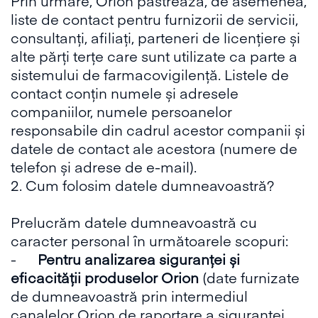
Prin urmare, Orion păstrează, de asemenea,
liste de contact pentru furnizorii de servicii,
consultanți, afiliați, parteneri de licențiere și
alte părți terțe care sunt utilizate ca parte a
sistemului de farmacovigilență. Listele de
contact conțin numele și adresele
companiilor, numele persoanelor
responsabile din cadrul acestor companii și
datele de contact ale acestora (numere de
telefon și adrese de e-mail).
2. Cum folosim datele dumneavoastră?
Prelucrăm datele dumneavoastră cu
caracter personal în următoarele scopuri:
-
Pentru analizarea siguranței și
eficacității produselor Orion
(date furnizate
de dumneavoastră prin intermediul
canalelor Orion de raportare a siguranței