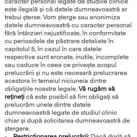
caracter personal legate de studiile clinice
este ilegală și că datele dumneavoastră ar
trebui șterse. Vom șterge sau anonimiza
datele dumneavoastră cu caracter personal
fără întârzieri nejustificate, în conformitate
cu perioadele de păstrare detaliate în
capitolul 5, în cazul în care datele
respective sunt eronate, inutile, incomplete
sau caduce în ceea ce privește scopul
prelucrării și nu este necesară prelucrarea
acestora în temeiul niciuneia dintre
obligațiile noastre legale.
Vă rugăm să
rețineți
că este posibil să fim obligați să
prelucrăm unele dintre datele
dumneavoastră legate de studiul clinic
chiar și după solicitarea dumneavoastră de
ștergere.
-
Restricționarea prelucrării:
Dacă doriți să