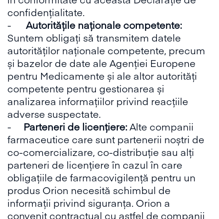
confidențialitate.
-
Autoritățile naționale competente:
Suntem obligați să transmitem datele
autorităților naționale competente, precum
și bazelor de date ale Agenției Europene
pentru Medicamente și ale altor autorități
competente pentru gestionarea și
analizarea informațiilor privind reacțiile
adverse suspectate.
-
Parteneri de licențiere:
Alte companii
farmaceutice care sunt partenerii noștri de
co-comercializare, co-distribuție sau alți
parteneri de licențiere în cazul în care
obligațiile de farmacovigilență pentru un
produs Orion necesită schimbul de
informații privind siguranța. Orion a
convenit contractual cu astfel de companii