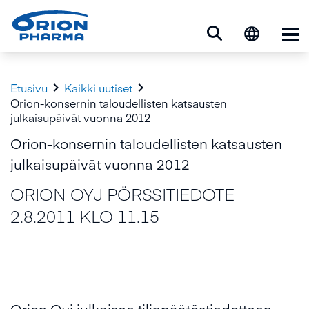
Ava


Etusivu
Kaikki uutiset
Orion-konsernin taloudellisten katsausten
julkaisupäivät vuonna 2012
Orion-konsernin taloudellisten katsausten
julkaisupäivät vuonna 2012
ORION OYJ PÖRSSITIEDOTE
2.8.2011 KLO 11.15
Orion Oyj julkaisee tilinpäätöstiedotteen